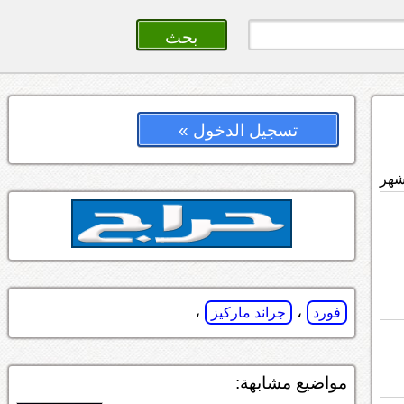
تسجيل الدخول »
،
،
فورد
جراند ماركيز
مواضيع مشابهة: