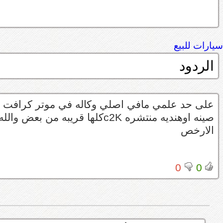
سيارات للبيع
الردود
على حد علمي مافي اصلي وكاله في موتر كرافت 
صينه اوهنديه منتشره c2Kكلها قريبه من بعض والله اعلم شف
الارخص
0
0