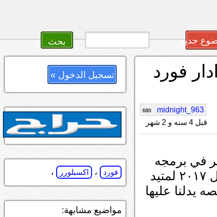
وع جديد
ار فورد
تسجيل الدخول »
midnight_963
680
قبل 4 سنه و 2 شهر
ر في برمجه
،
،
فورد
اكسبلورر
يد
 يدلنا عليها
مواضيع مشابهة: