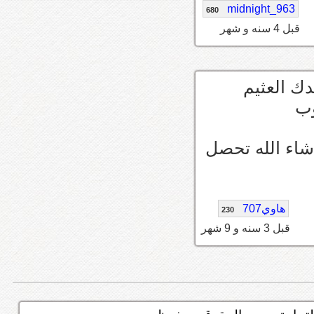
midnight_963
680
قبل 4 سنه و شهر
ك العثيم
وب
 شاء الله تحصل
هاوي707
230
قبل 3 سنه و 9 شهر