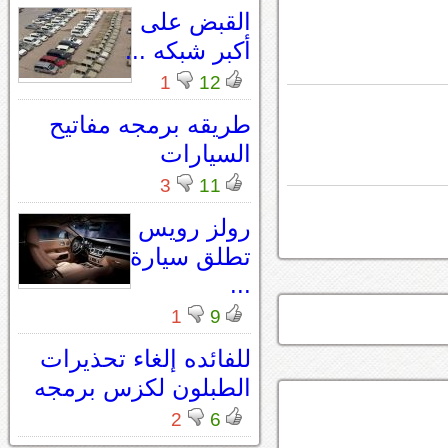
القبض على
أكبر شبكه ...
1
12
طريقه برمجه مفاتيح
السيارات
3
11
رولز رويس
تطلق سيارة
...
1
9
للفائده إلغاء تحذيرات
الطبلون لكزس برمجه
2
6