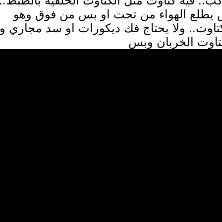
ب.. فيه كتاوت مثل الكتاوت الخلفيه بالظبط..
بس يطلع الهواء من تحت او بس من فوق وهو
وت.. ولا يحتاج فك ديكورات او سد مجاري ول
تاوت الخربان وبس