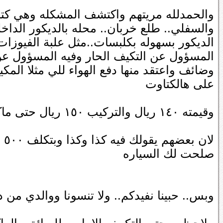
والحمدلله مريتهم واكتشف المشكله وهي كت
والسفلي.. طلع خربان.. محله بالديكور الداخ
الديكور بسهوله بكلبسات..مثل علبة الفيوزات.
المسؤول عن التكيف الحار وفيه المسؤول عن 
على هالكتاوت
وقيمته ١٤٠ ريال والتركيب ١٥٠ ريال حتى ماكاسرتهم بشيء.. لاني احترم الامانه واقدرها..
صلحت لك السياره
وبس.. حبينا نفيدكم.. ولا تنسونا ووالدي من 