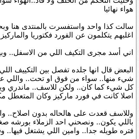
وخليت التحكم من الخلف ولا فاد..الهواء سوا
هواء نهائيا
سالت كذا واحد واستفسرت بالمنتدى هنا وبحثت
اغلبهم يتكلمون عن الفورد فكتوريا والماركي
اني أسد مجرى التكيف اللي من الاسفل.. وبيص
البعض قال انها جلده تفصل بين التكييف اللي 
شيء منها.. سواء من فوق او تحت.. واللي عل
كل شيء كما كان.. ولكن للاسف.. ماندري وين
اصلا كانت في فورد ماركيز وكان المتعطل مكيف
وللاسف قعدت على هالحاله بدون اصلاح.. وا
باللي يكون.. ونصحني احد الزملاء بورشه صغ
فتره طويله جدا.. وامين اللي يشتغل فيها..