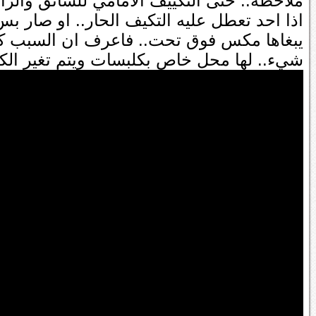
ملاحظه.. حتى التكييف الامامي للسائق والراك
اذا احد تعطل عليه التكيف الحار.. او صار 
يبغاها مكس فوق تحت.. فاعرف ان السبب كتا
شيء.. لها محل خاص بكلبسات ويتم تغير الك