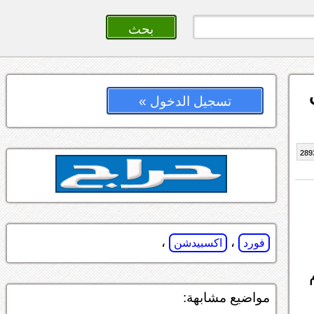
تسجيل الدخول »
289
،
،
فورد
اكسبيدشن
مواضيع مشابهة: