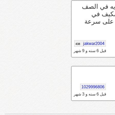
التكايه في الصف
نّه تشغل المكيف في
 على سرعة
jakwar2004
438
قبل 6 سنه و 9 شهر
1029996806
قبل 6 سنه و 3 شهر