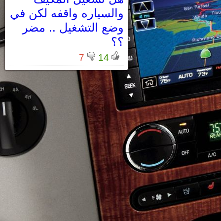
والسياره واقفه لكن في
وضع التشغيل .. مضر
؟؟
7
14