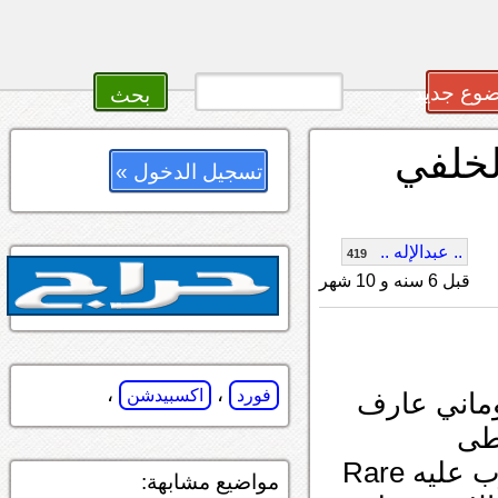
وع جديد
لخلفي
تسجيل الدخول »
.. عبدالإله ..
419
قبل 6 سنه و 10 شهر
،
،
فورد
اكسبيدشن
وماني عارف
طى
ازرار المكيف اوتوماتيك وفيه ضغاط مكتوب عليه Rare
مواضيع مشابهة: