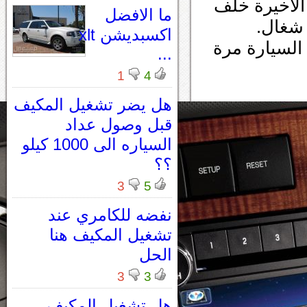
الاخيرة خلف
ما الافضل
 شغال.
اكسبديشن xlt
السيارة مرة
...
1
4
هل يضر تشغيل المكيف
قبل وصول عداد
السياره الى 1000 كيلو
؟؟
3
5
نفضه للكامري عند
تشغيل المكيف هنا
الحل
3
3
هل تشغيل المكيف