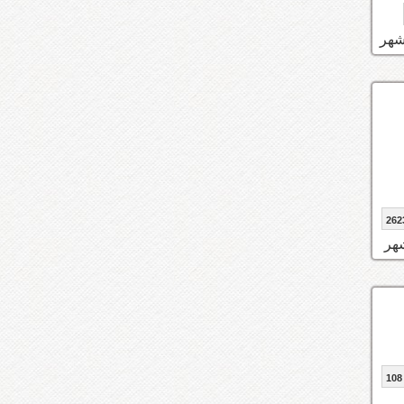
262
108