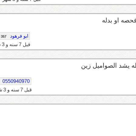
حصه او بدله
ابو فرهود
357
قبل 7 سنه و 3 شهر
له يشد الصواميل زين
0550940970
قبل 7 سنه و 3 شهر