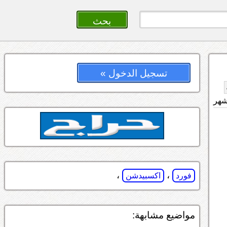
تسجيل الدخول »
،
،
فورد
اكسبيدشن
مواضيع مشابهة: