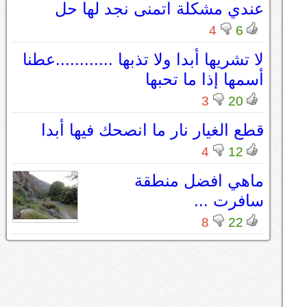
عندي مشكلة اتمنى نجد لها حل
4
6
لا تشريها أبدا ولا تذبها ............عطنا
أسمها إذا ما تحبها
3
20
قطع الغيار نار ما انصحك فيها أبدا
4
12
ماهي افضل منطقة
سافرت ...
8
22