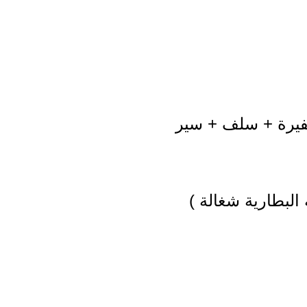
ظفيرة + سلف + سير
البطارية شغالة )