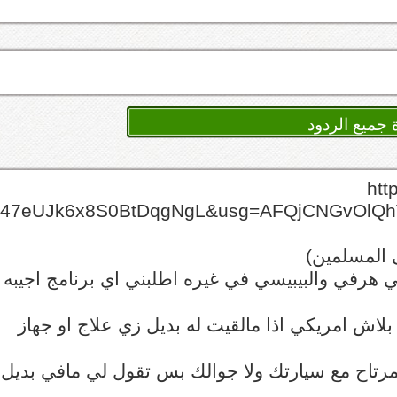
http?
UJk6x8S0BtDqgNgL&usg=AFQjCNGvOlQhVP
 المسلمين)
ي هرفي والبيبيسي في غيره اطلبني اي برنامج اجيبه 
اش امريكي اذا مالقيت له بديل زي علاج او جهاز
رتاح مع سيارتك ولا جوالك بس تقول لي مافي بديل