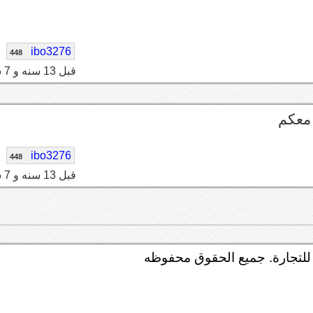
ibo3276
448
قبل 13 سنه و 7 شهر
 معكم
ibo3276
448
قبل 13 سنه و 7 شهر
لتجارة. جميع الحقوق محفوظه