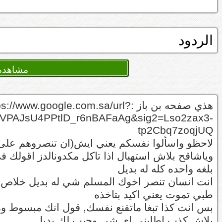
الردود
هذي صفحه بن باز :s://www.google.com.sa/url
AJsU4PPtlD_r6nBAFaAg&sig2=Lso2zax3-
tp2Cbq7zoqjUQ
لاحظو واسألوا نفسكم يعني ايش(ان تنصروهم على
وياشاقح بلاش استهبال اذا تاكل مكدونالدز اقولك ف
بلغه واحده كله له بديل
انت انسان تنصر اخوك المسلم شي له بديل خلاص بل
طبي تموت يعني اكيد بتاخذه
بس انت كذا تبغا ماتقنع نفسك, قول انك مبسوط وم
بلاش كذب اطلبني اي شي وجيب لك بديل