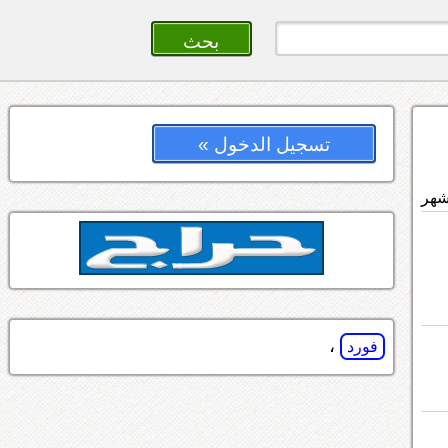
تسجيل الدخول »
،
فورد